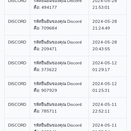
DISCORD
รหัสยืนยันของคุณ Discord
2024-05-28
คือ: 494177
21:53:01
DISCORD
รหัสยืนยันของคุณ Discord
2024-05-28
คือ: 709684
21:24:49
DISCORD
รหัสยืนยันของคุณ Discord
2024-05-28
คือ: 209471
20:43:55
DISCORD
รหัสยืนยันของคุณ Discord
2024-05-12
คือ: 373622
01:29:17
DISCORD
รหัสยืนยันของคุณ Discord
2024-05-12
คือ: 907929
01:25:31
DISCORD
รหัสยืนยันของคุณ Discord
2024-05-11
คือ: 785711
22:52:11
DISCORD
รหัสยืนยันของคุณ Discord
2024-05-11